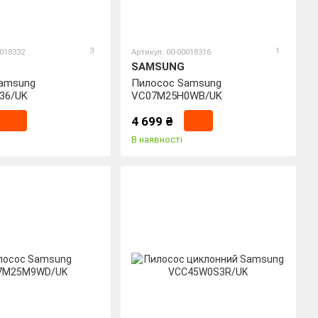
3
1
0018332
Артикул: 00-00018316
SAMSUNG
amsung
Пилосос Samsung
36/UK
VC07M25H0WB/UK
4 699 ₴
В наявності