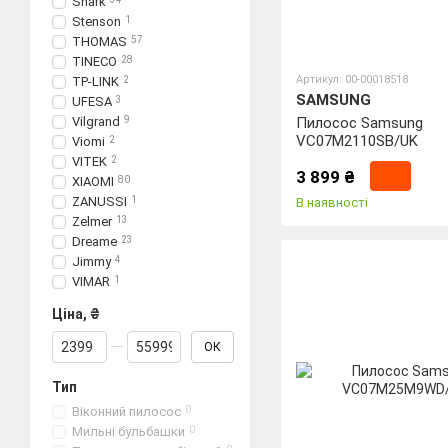
Shark
Stenson
1
THOMAS
57
TINECO
28
Артикул: 00-00018518
TP-LINK
2
SAMSUNG
UFESA
3
Vilgrand
9
Пилосос Samsung
VC07M2110SB/UK
Viomi
2
VITEK
2
3 899 ₴
XIAOMI
80
ZANUSSI
1
В наявності
Zelmer
13
Dreame
23
Jimmy
4
VIMAR
1
Ціна, ₴
Від Ціна, ₴
До Ціна, ₴
ОК
Тип
Віконний пилосос
0
Мильні бульбашки
0