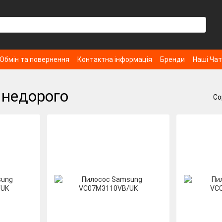
Обмін та повернення
Контактна інформація
Бренди
Наші Ча
недорого
Со