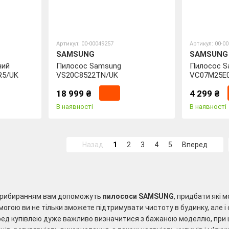
Артикул: 00-00049257
Артикул: 00-0
SAMSUNG
SAMSUNG
ний
Пилосос Samsung
Пилосос S
R5/UK
VS20C8522TN/UK
VC07M25E
18 999 ₴
4 299 ₴
В наявності
В наявності
Назад
1
2
3
4
5
Вперед
 прибиранням вам допоможуть
пилососи SAMSUNG
, придбати які 
огою ви не тільки зможете підтримувати чистоту в будинку, але і оч
ред купівлею дуже важливо визначитися з бажаною моделлю, при ц