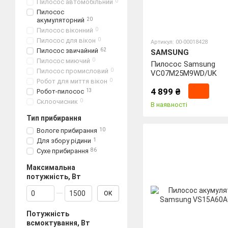
Пилосос автомобільний
0
Пилосос
акумуляторний
20
Пилосос віконний
0
Пилосос для вікон
0
Артикул: 00-00018428
Пилосос звичайний
62
SAMSUNG
Пилосос миючий
0
Пилосос Samsung
Пилосос промисловий
0
VC07M25M9WD/UK
Робот для миття вікон
0
4 899 ₴
Робот-пилосос
13
Склоочисник
0
В наявності
Тип прибирання
Вологе прибирання
10
Для збору рідини
1
Сухе прибирання
86
Максимальна
потужність, Вт
Від Максимальна потужність, Вт
До Максимальна потужність, Вт
ОК
Потужність
всмоктування, Вт