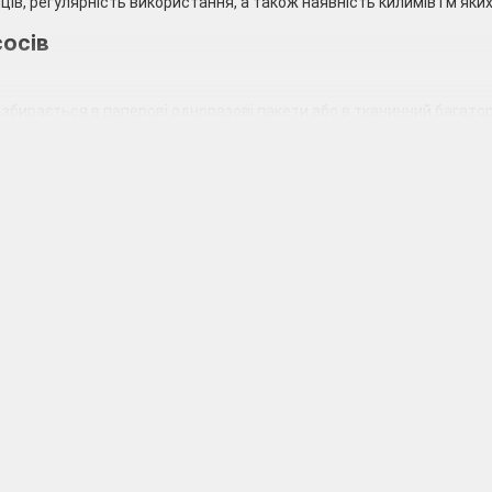
ців, регулярність використання, а також наявність килимів і м'яких
сосів
д збирається в паперові одноразові пакети або в тканинний багат
 – моделі, використовувані технологію «циклон». При прибиранні с
 потоку.
 забруднення осідають в ємності з водою, якою він оснащений, пи
пилососів
ухого» прибирання являє собою середньогабаритний підлоговий п
у та сміття.
гляду нагадують швабру, працюють як від електричної мережі, так 
ання сміття.
NG
нехай і є більш габаритними, відрізняються невисокою потужніс