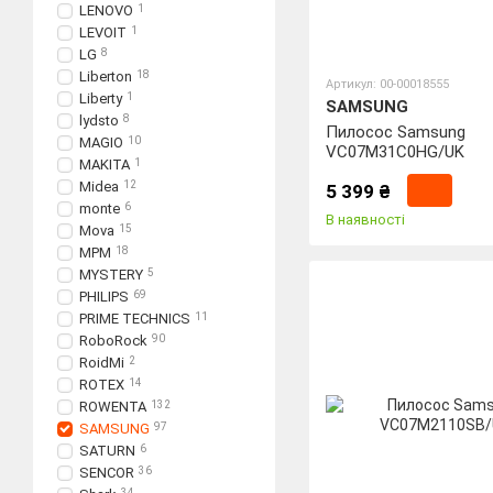
LENOVO
1
LEVOIT
1
LG
8
Liberton
18
Артикул: 00-00018555
Liberty
1
SAMSUNG
lydsto
8
Пилосос Samsung
MAGIO
10
VC07M31C0HG/UK
MAKITA
1
Midea
12
5 399 ₴
monte
6
В наявності
Mova
15
MPM
18
MYSTERY
5
PHILIPS
69
PRIME TECHNICS
11
RoboRock
90
RoidMi
2
ROTEX
14
ROWENTA
132
SAMSUNG
97
SATURN
6
SENCOR
36
34