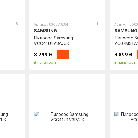
8
1
Артикул: 00-00018351
Артикул: 00-0
SAMSUNG
SAMSUNG
Пилосос Samsung
Пилосос S
VCC41U1V3A/UK
VC07M31A
3 299 ₴
4 899 ₴
В наявності
В наявності