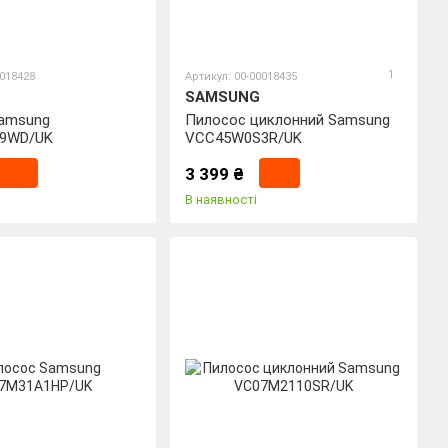
1
0018428
Артикул: 00-00018435
SAMSUNG
amsung
Пилосос циклонний Samsung
9WD/UK
VCC45W0S3R/UK
3 399 ₴
В наявності