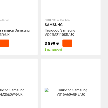
0033703
Артикул: 00-00047501
SAMSUNG
ез мішка Samsung
Пилосос Samsung
3R/UK
VC07M2110SR/UK
3 899 ₴
В наявності