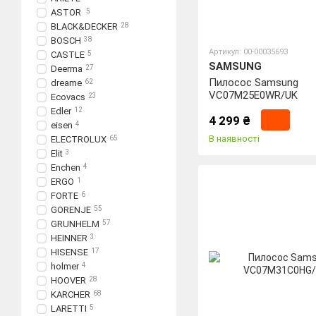
ASTOR
5
BLACK&DECKER
28
BOSCH
38
Артикул: 00-00035693
CASTLE
5
SAMSUNG
Deerma
27
Пилосос Samsung
dreame
62
VC07M25E0WR/UK
Ecovacs
23
Edler
12
4 299 ₴
eisen
4
В наявності
ELECTROLUX
65
Elit
3
Enchen
4
ERGO
1
FORTE
6
GORENJE
55
GRUNHELM
57
HEINNER
3
HISENSE
17
holmer
4
HOOVER
28
KARCHER
68
LARETTI
5