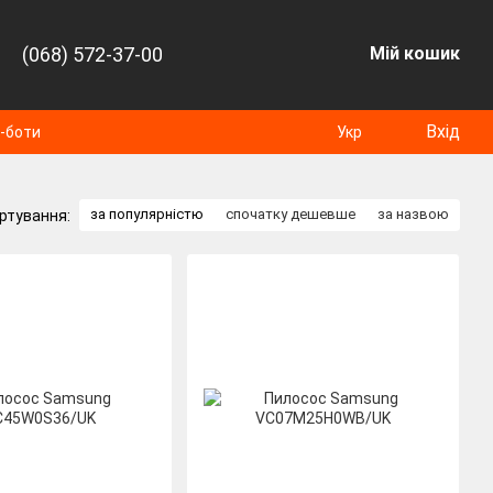
(068) 572-37-00
Мій кошик
Вхід
т-боти
Укр
за популярністю
спочатку дешевше
за назвою
ртування: