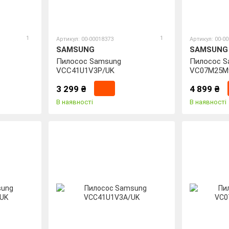
1
1
Артикул: 00-00018373
Артикул: 00-0
SAMSUNG
SAMSUNG
Пилосос Samsung
Пилосос S
VCC41U1V3P/UK
VC07M25M
3 299 ₴
4 899 ₴
В наявності
В наявності