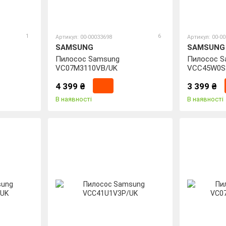
1
6
Артикул: 00-00033698
Артикул: 00-0
SAMSUNG
SAMSUNG
Пилосос Samsung
Пилосос S
VC07M3110VB/UK
VCC45W0S
4 399 ₴
3 399 ₴
В наявності
В наявності