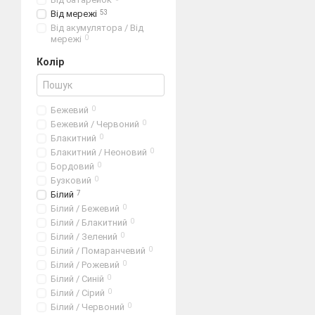
прибирання. Ідеально пі
Від мережі
53
Залежно від моделі, пил
Від акумулятора / Від
мережі
0
Швидке і практично 
Колір
Змінні фільтри.
Індикатор повідомля
Автоматичне намоту
Бежевий
0
Бежевий / Червоний
0
Очищення повітря пі
Блакитний
0
Невелике споживання
Блакитний / Неоновий
0
Бордовий
0
Функціональніст
Бузковий
0
Білий
7
Більшість сучасних пилос
Білий / Бежевий
0
Захист пристрою від 
Білий / Блакитний
0
Білий / Зелений
0
Електронна система 
Білий / Помаранчевий
0
Змінні та додаткові 
Білий / Рожевий
0
Білий / Синій
0
Потужний мотор запо
Білий / Сірий
0
Якщо ви не прихильник в
Білий / Червоний
0