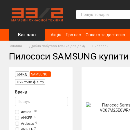
Перейти до основного контенту
Каталог
Акція
Про нас
Оплата та доставка
Головна
Дрібна побутова техніка для дому
Пилососи
Пилососи SAMSUNG купити 
Бренд:
SAMSUNG
Очистити фільтр
Бренд
Amica
20
ANKER
6
Ardesto
9
ARIETE
7