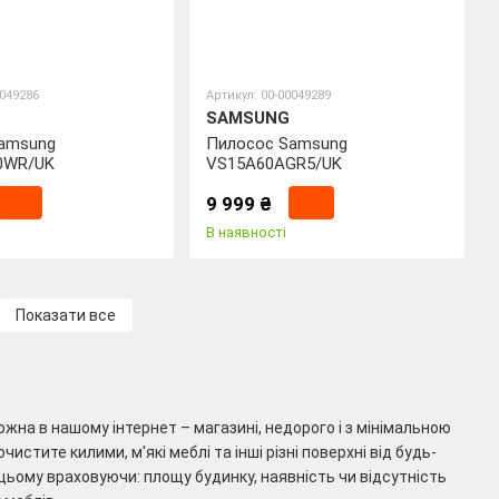
0049286
Артикул: 00-00049289
SAMSUNG
amsung
Пилосос Samsung
0WR/UK
VS15A60AGR5/UK
9 999 ₴
В наявності
Показати все
можна в нашому інтернет – магазині, недорого і з мінімальною
истите килими, м'які меблі та інші різні поверхні від будь-
ьому враховуючи: площу будинку, наявність чи відсутність