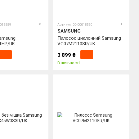
8
1
0018559
Артикул: 00-00018560
SAMSUNG
amsung
Пилосос циклонний Samsung
1HP/UK
VC07M2110SR/UK
3 899 ₴
В наявності