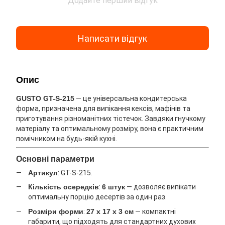
Додайте перший відгук
Написати відгук
Опис
GUSTO GT-S-215
— це універсальна кондитерська
форма, призначена для випікання кексів, мафінів та
приготування різноманітних тістечок. Завдяки гнучкому
матеріалу та оптимальному розміру, вона є практичним
помічником на будь-якій кухні.
Основні параметри
Артикул
: GT-S-215.
Кількість осередків
:
6 штук
— дозволяє випікати
оптимальну порцію десертів за один раз.
Розміри форми
:
27 х 17 х 3 см
— компактні
габарити, що підходять для стандартних духових