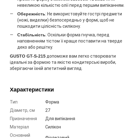
невеликою кількістю олії перед першим випіканням.
Обережність
: Не використовуйте гострі предмети
(ножі, виделки) безпосередньо у формі, щоб не
пошкодити цілісність силікону.
Стабільність
: Оскільки форма гнучка, перед
наповненням тістом її краще поставити на тверде
деко або решітку.
GUSTO GT-S-215
допоможе вам легко створювати
ідеальні за формою та якістю кондитерські вироби,
зберігаючи їхній апетитний вигляд.
Характеристики
Тип
Форма
Діаметр, см
27
Призначення
Для випікання
Матеріал
Силікон
Основний
Фіолетовий