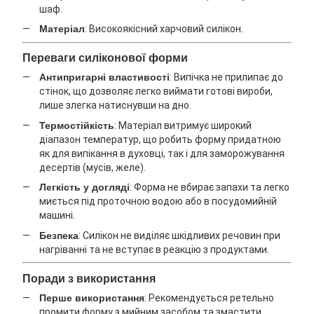
шаф.
Матеріал
: Високоякісний харчовий силікон.
Переваги силіконової форми
Антипригарні властивості
: Випічка не прилипає до
стінок, що дозволяє легко виймати готові вироби,
лише злегка натиснувши на дно.
Термостійкість
: Матеріал витримує широкий
діапазон температур, що робить форму придатною
як для випікання в духовці, так і для заморожування
десертів (мусів, желе).
Легкість у догляді
: Форма не вбирає запахи та легко
миється під проточною водою або в посудомийній
машині.
Безпека
: Силікон не виділяє шкідливих речовин при
нагріванні та не вступає в реакцію з продуктами.
Поради з використання
Перше використання
: Рекомендується ретельно
промити форму з мийним засобом та змастити