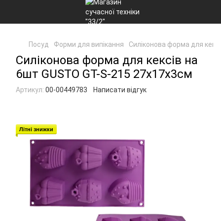
Посуд
Форми для випікання
Силіконова форма для кекс
Силіконова форма для кексів на
6шт GUSTO GT-S-215 27х17х3см
Артикул:
00-00449783
Написати відгук
Літні знижки