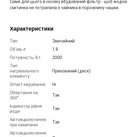
Саме для цього в носику вбудований фільтр - щоб жодна
смітинка не потрапила з чайника в порожнину чашки.
Характеристики
Тип
Звичайний
Об‘єм, л
1.8
Потужність, Вт
2000
Тип
нагрівального
Прихований (диск)
елементу
Smart-керування
Ні
Обертання на
Так
360°
Індикатор рівня
Так
води
Автовідключення
Так
при закипанні
Автовідключення