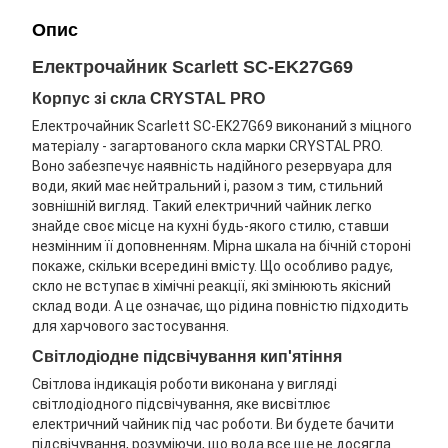
Опис
Електрочайник Scarlett SC-EK27G69
Корпус зі скла CRYSTAL PRO
Електрочайник Scarlett SC-EK27G69 виконаний з міцного
матеріалу - загартованого скла марки CRYSTAL PRO.
Воно забезпечує наявність надійного резервуара для
води, який має нейтральний і, разом з тим, стильний
зовнішній вигляд. Такий електричний чайник легко
знайде своє місце на кухні будь-якого стилю, ставши
незмінним її доповненням. Мірна шкала на бічній стороні
покаже, скільки всередині вмісту. Що особливо радує,
скло не вступає в хімічні реакції, які змінюють якісний
склад води. А це означає, що рідина повністю підходить
для харчового застосування.
Світлодіодне підсвічування кип'ятіння
Світлова індикація роботи виконана у вигляді
світлодіодного підсвічування, яке висвітлює
електричний чайник під час роботи. Ви будете бачити
підсвічування, розуміючи, що вода все ще не досягла