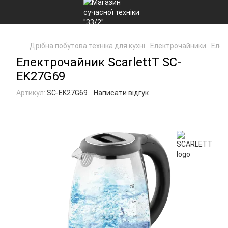
Дрібна побутова техніка для кухні
Електрочайники
Елек
Електрочайник ScarlettT SC-
EK27G69
Артикул:
SC-EK27G69
Написати відгук