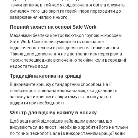
точки кипіння, в той час як відключення світла служить
сигналом того, що окріп готовий і пора переходити до
заварювання напою з нього.
Повний захист на основі Safe Work
Механізми безпеки контролюються групою мікросхем
Safe Work. Саме вони зумовлюють своєчасне
відключення техніки в разі досягнення точки кипіння.
Також дане доповнення не дає трапитися перегріву, а
також перешкоджає включенню техніки, коли всередині
недостатньо води.
Традиційна кнопка на кришці
Відкривайте кришку стандартним способом. На її
поверхні розташована кнопка-замок, яка дозволить
зафіксувати кришку в закритому стані і акуратно
відкрити при необхідності.
Фільтр для відсіву накипу в носику
Щоб ваш напій відповідав найвищим вимогам, що
висуваються до якості, необхідно зробити його не тільки
по точної технології, але і з використанням кращої води.